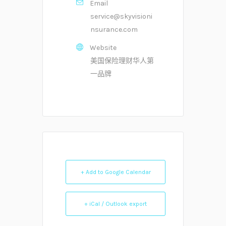
Email
service@skyvisioni
nsurance.com
Website
美国保险理财华人第
一品牌
+ Add to Google Calendar
+ iCal / Outlook export